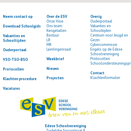
Neem contact op
Over de ESV
Overig
Onze Visie
Ouderportaal
Ons team
Vakanties en
Download Schoolgids
Kengetallen
Schooltijden
Bestuur
Centrum voor Jeugd en
Vakanties en
LR
Gezin
Schooltijden
MR
Cybercommissie
Leerlingenraad
Engels op de Edese
Ouderportaal
Schoolvereniging
Protocollen
Weekbrief
VSO-TSO-BSO
Schoolondersteuningspr
Nieuws
Protocollen
Contact
Klachtenformulier
Projecten
Klachten procedure
Vacatures
Edese Schoolvereniging
Zuidelijke Spoorstraat 8