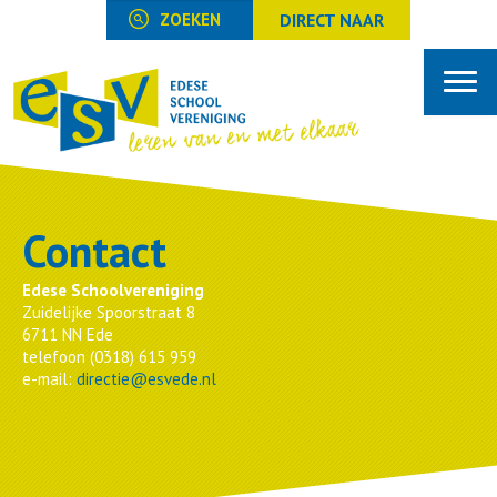
DIRECT NAAR
Contact
Edese Schoolvereniging
Zuidelijke Spoorstraat 8
6711 NN Ede
telefoon (0318) 615 959
e-mail:
directie@esvede.nl