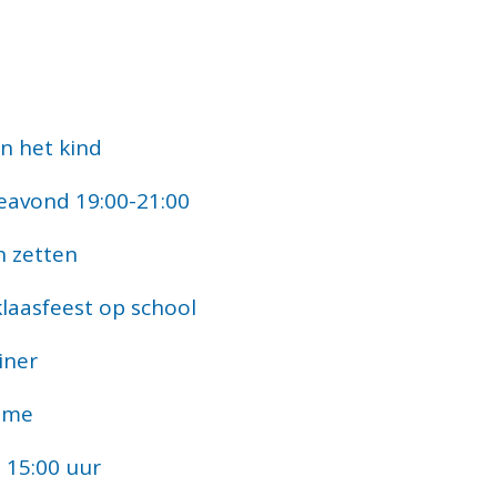
et kind
nd 19:00-21:00
zetten
feest op school
ner
me
5:00 uur