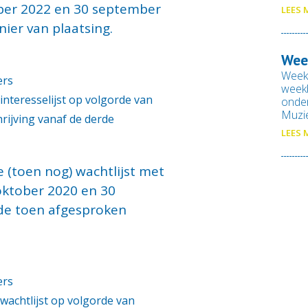
ber 2022 en 30 september
LEES 
er van plaatsing.
Wee
Week
ers
weekb
interesselijst op volgorde van
onde
Muzi
chrijving vanaf de derde
LEES 
e (toen nog) wachtlijst met
ktober 2020 en 30
de toen afgesproken
ers
wachtlijst op volgorde van