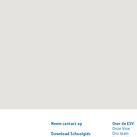
Neem contact op
Over de ESV
Onze Visie
Ons team
Download Schoolgids