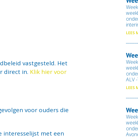
Wee
Week
weekb
onde
inter
LEES 
Wee
Week
dbeleid vastgesteld. Het
weekb
 direct in.
Klik hier voor
onde
ALV 
LEES 
gevolgen voor ouders die
Wee
Week
weekb
onde
 interesselijst met een
Avon