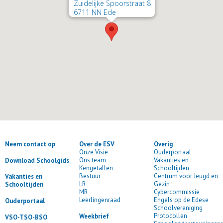
Zuidelijke Spoorstraat 8
6711 NN Ede
Neem contact op
Over de ESV
Overig
Onze Visie
Ouderportaal
Ons team
Vakanties en
Download Schoolgids
Kengetallen
Schooltijden
Bestuur
Centrum voor Jeugd en
Vakanties en
LR
Gezin
Schooltijden
MR
Cybercommissie
Leerlingenraad
Engels op de Edese
Ouderportaal
Schoolvereniging
Protocollen
Weekbrief
VSO-TSO-BSO