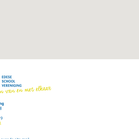
ng
 8
59
l