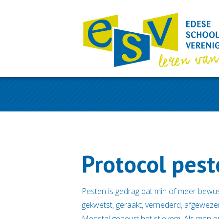
Protocol pes
Pesten is gedrag dat min of meer bewust
gekwetst, geraakt, vernederd, afgewezen
Meestal gebeurt het stiekem. Als men er