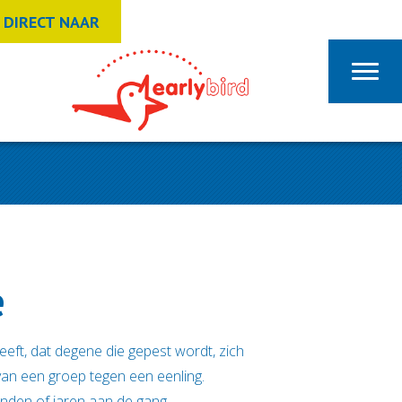
DIRECT NAAR
e
eeft, dat degene die gepest wordt, zich
 van een groep tegen een eenling.
anden of jaren aan de gang.