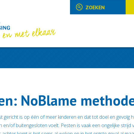
ten: NoBlame method
 gericht is op één of meer kinderen en dat tot doel en gevolg h
 en/of buitengesloten voelt. Pesten is vaak een ongelijke strijd
 achter komt is het soms al weken en in het ergste geval al ma