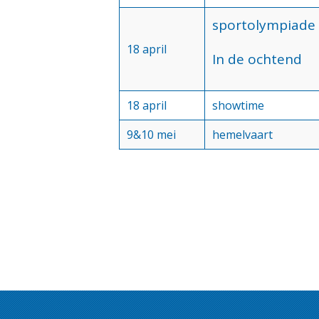
sportolympiade 
18 april
In de ochtend
18 april
showtime
9&10 mei
hemelvaart