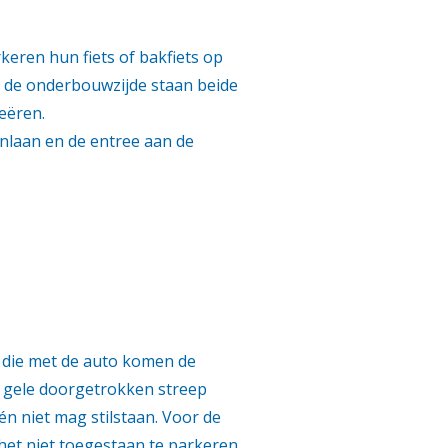
keren hun fiets of bakfiets op
an de onderbouwzijde staan beide
eëren.
nlaan en de entree aan de
s die met de auto komen de
n gele doorgetrokken streep
én niet mag stilstaan. Voor de
 het niet toegestaan te parkeren