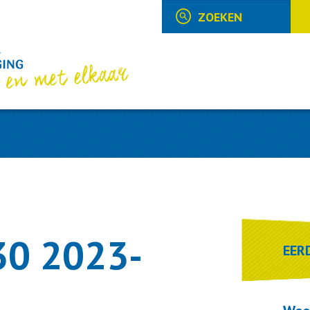
30 2023-
EER