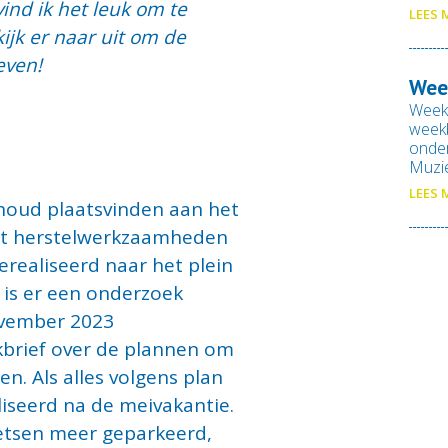
vind ik het leuk om te
LEES 
kijk er naar uit om de
even!
Wee
Week
weekb
onde
Muzi
LEES 
rhoud plaatsvinden aan het
ast herstelwerkzaamheden
realiseerd naar het plein
 is er een onderzoek
ovember 2023
kbrief over de plannen om
en. Als alles volgens plan
liseerd na de meivakantie.
etsen meer geparkeerd,