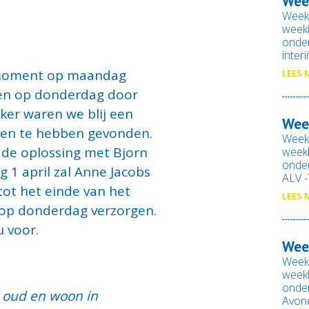
Wee
Week
weekb
onde
inter
 moment op maandag
LEES 
 en op donderdag door
kker waren we blij een
Wee
sen te hebben gevonden.
Week
 de oplossing met Bjorn
weekb
onde
g 1 april zal Anne Jacobs
ALV 
ot het einde van het
LEES 
en op donderdag verzorgen.
u voor.
Wee
Week
weekb
onde
r oud en woon in
Avon