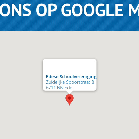
 ONS OP GOOGLE 
Edese Schoolvereniging
Zuidelijke Spoorstraat 8
6711 NN Ede