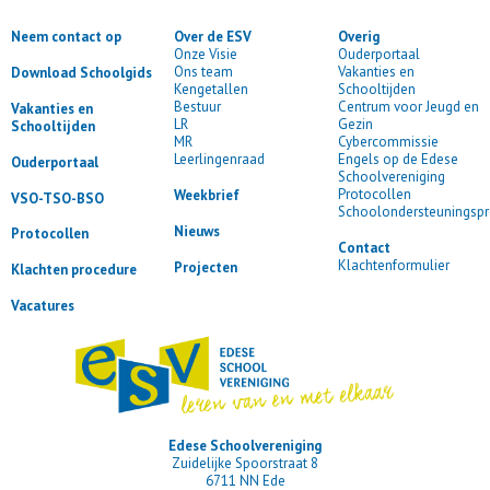
Neem contact op
Over de ESV
Overig
Onze Visie
Ouderportaal
Ons team
Vakanties en
Download Schoolgids
Kengetallen
Schooltijden
Bestuur
Centrum voor Jeugd en
Vakanties en
LR
Gezin
Schooltijden
MR
Cybercommissie
Leerlingenraad
Engels op de Edese
Ouderportaal
Schoolvereniging
Protocollen
Weekbrief
VSO-TSO-BSO
Schoolondersteuningspr
Nieuws
Protocollen
Contact
Klachtenformulier
Projecten
Klachten procedure
Vacatures
Edese Schoolvereniging
Zuidelijke Spoorstraat 8
6711 NN Ede