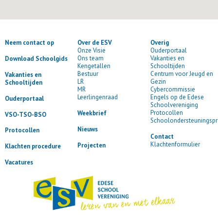
Neem contact op
Over de ESV
Overig
Onze Visie
Ouderportaal
Ons team
Vakanties en
Download Schoolgids
Kengetallen
Schooltijden
Bestuur
Centrum voor Jeugd en
Vakanties en
LR
Gezin
Schooltijden
MR
Cybercommissie
Leerlingenraad
Engels op de Edese
Ouderportaal
Schoolvereniging
Protocollen
Weekbrief
VSO-TSO-BSO
Schoolondersteuningspr
Nieuws
Protocollen
Contact
Klachtenformulier
Projecten
Klachten procedure
Vacatures