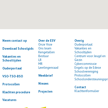
Neem contact op
Over de ESV
Overig
Onze Visie
Ouderportaal
Ons team
Vakanties en
Download Schoolgids
Kengetallen
Schooltijden
Bestuur
Centrum voor Jeugd en
Vakanties en
LR
Gezin
Schooltijden
MR
Cybercommissie
Leerlingenraad
Engels op de Edese
Ouderportaal
Schoolvereniging
Protocollen
Weekbrief
VSO-TSO-BSO
Schoolondersteuningspr
Nieuws
Protocollen
Contact
Klachtenformulier
Projecten
Klachten procedure
Vacatures