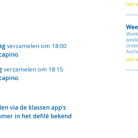
LEES 
Wee
Week
weekb
ag
verzamelen om 18:00
onde
Avond
capino
.
LEES 
g
verzamelen om 18:15
capino
.
en via de klassen app’s
mmer in het defilé bekend