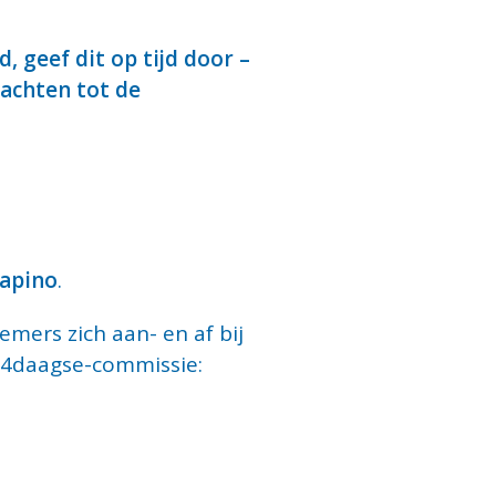
, geef dit op tijd door –
achten tot de
capino
.
emers zich aan- en af bij
d4daagse-commissie: