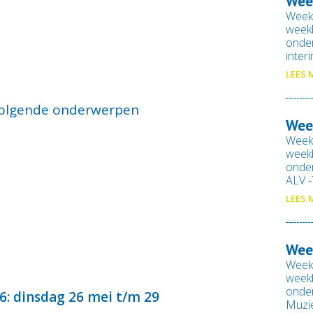
Wee
Week
weekb
onde
inter
LEES 
volgende onderwerpen
Wee
Week
weekb
onde
ALV 
LEES 
Wee
Week
weekb
onde
: dinsdag 26 mei t/m 29
Muzi