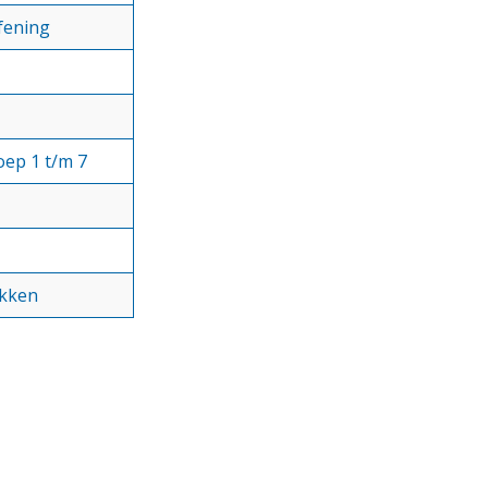
fening
oep 1 t/m 7
kken