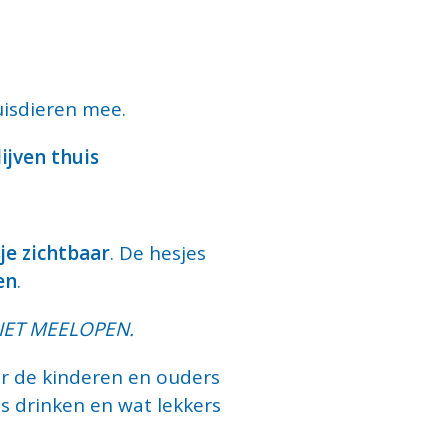
isdieren mee.
ijven thuis
je zichtbaar
. De hesjes
en
.
IET MEELOPEN.
or de kinderen en ouders
ts drinken en wat lekkers