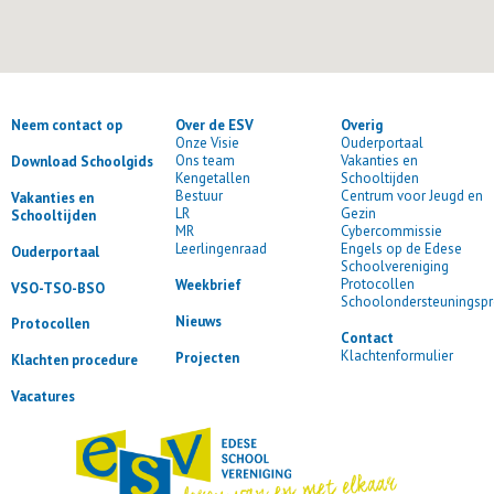
Neem contact op
Over de ESV
Overig
Onze Visie
Ouderportaal
Ons team
Vakanties en
Download Schoolgids
Kengetallen
Schooltijden
Bestuur
Centrum voor Jeugd en
Vakanties en
LR
Gezin
Schooltijden
MR
Cybercommissie
Leerlingenraad
Engels op de Edese
Ouderportaal
Schoolvereniging
Protocollen
Weekbrief
VSO-TSO-BSO
Schoolondersteuningspr
Nieuws
Protocollen
Contact
Klachtenformulier
Projecten
Klachten procedure
Vacatures