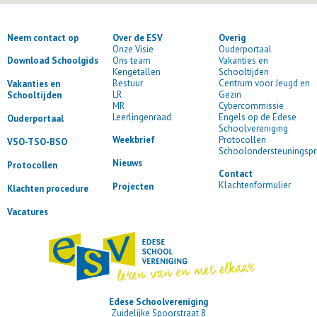
Neem contact op
Over de ESV
Overig
Onze Visie
Ouderportaal
Ons team
Vakanties en
Download Schoolgids
Kengetallen
Schooltijden
Bestuur
Centrum voor Jeugd en
Vakanties en
LR
Gezin
Schooltijden
MR
Cybercommissie
Leerlingenraad
Engels op de Edese
Ouderportaal
Schoolvereniging
Protocollen
Weekbrief
VSO-TSO-BSO
Schoolondersteuningspr
Nieuws
Protocollen
Contact
Klachtenformulier
Projecten
Klachten procedure
Vacatures
Edese Schoolvereniging
Zuidelijke Spoorstraat 8