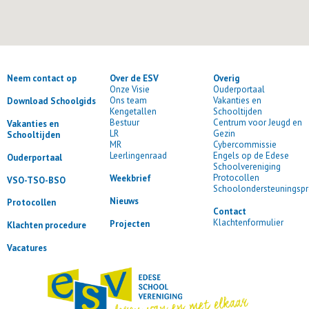
Neem contact op
Over de ESV
Overig
Onze Visie
Ouderportaal
Ons team
Vakanties en
Download Schoolgids
Kengetallen
Schooltijden
Bestuur
Centrum voor Jeugd en
Vakanties en
LR
Gezin
Schooltijden
MR
Cybercommissie
Leerlingenraad
Engels op de Edese
Ouderportaal
Schoolvereniging
Protocollen
Weekbrief
VSO-TSO-BSO
Schoolondersteuningspr
Nieuws
Protocollen
Contact
Klachtenformulier
Projecten
Klachten procedure
Vacatures