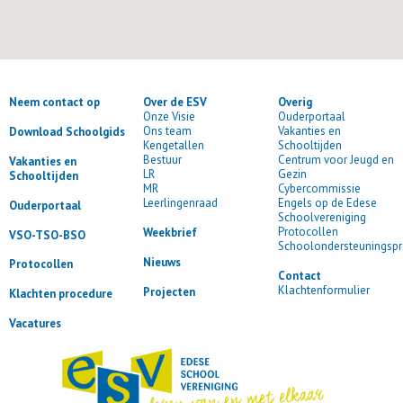
Neem contact op
Over de ESV
Overig
Onze Visie
Ouderportaal
Ons team
Vakanties en
Download Schoolgids
Kengetallen
Schooltijden
Bestuur
Centrum voor Jeugd en
Vakanties en
LR
Gezin
Schooltijden
MR
Cybercommissie
Leerlingenraad
Engels op de Edese
Ouderportaal
Schoolvereniging
Protocollen
Weekbrief
VSO-TSO-BSO
Schoolondersteuningspr
Nieuws
Protocollen
Contact
Klachtenformulier
Projecten
Klachten procedure
Vacatures