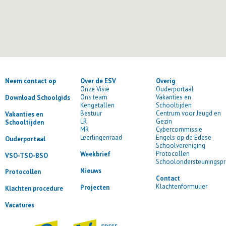
Neem contact op
Over de ESV
Overig
Onze Visie
Ouderportaal
Ons team
Vakanties en
Download Schoolgids
Kengetallen
Schooltijden
Bestuur
Centrum voor Jeugd en
Vakanties en
LR
Gezin
Schooltijden
MR
Cybercommissie
Leerlingenraad
Engels op de Edese
Ouderportaal
Schoolvereniging
Protocollen
Weekbrief
VSO-TSO-BSO
Schoolondersteuningspr
Nieuws
Protocollen
Contact
Klachtenformulier
Projecten
Klachten procedure
Vacatures