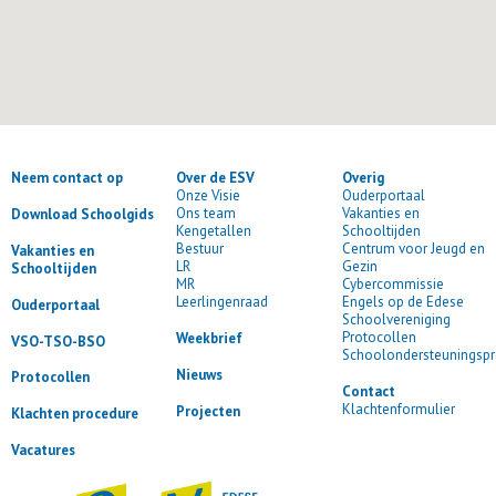
Neem contact op
Over de ESV
Overig
Onze Visie
Ouderportaal
Ons team
Vakanties en
Download Schoolgids
Kengetallen
Schooltijden
Bestuur
Centrum voor Jeugd en
Vakanties en
LR
Gezin
Schooltijden
MR
Cybercommissie
Leerlingenraad
Engels op de Edese
Ouderportaal
Schoolvereniging
Protocollen
Weekbrief
VSO-TSO-BSO
Schoolondersteuningspr
Nieuws
Protocollen
Contact
Klachtenformulier
Projecten
Klachten procedure
Vacatures