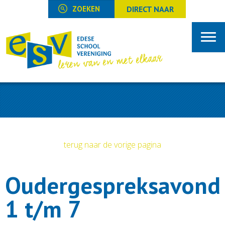
DIRECT NAAR
terug naar de vorige pagina
Oudergespreksavond
1 t/m 7