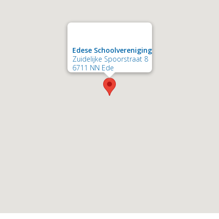
Edese Schoolvereniging
Zuidelijke Spoorstraat 8
6711 NN Ede