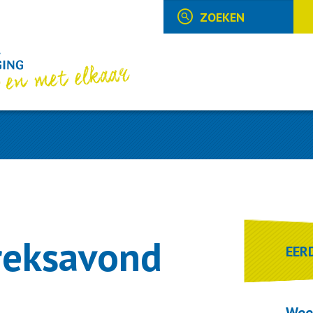
reksavond
EER
Wee