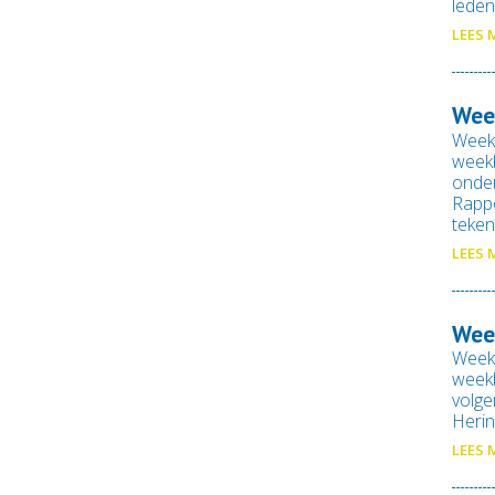
leden
LEES 
Wee
Week
weekb
onde
Rapp
teke
LEES 
Wee
Week
weekb
volg
Herin
LEES 