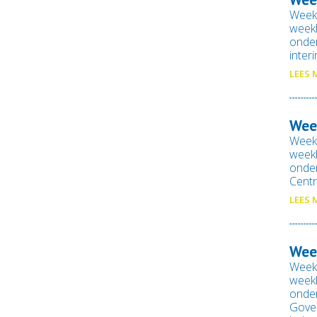
Week
weekb
onde
inter
LEES 
Wee
Week
weekb
onder
Centr
LEES 
Wee
Week
weekb
onde
Gove