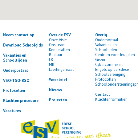
Neem contact op
Over de ESV
Overig
Onze Visie
Ouderportaal
Ons team
Vakanties en
Download Schoolgids
Kengetallen
Schooltijden
Bestuur
Centrum voor Jeugd en
Vakanties en
LR
Gezin
Schooltijden
MR
Cybercommissie
Leerlingenraad
Engels op de Edese
Ouderportaal
Schoolvereniging
Protocollen
Weekbrief
VSO-TSO-BSO
Schoolondersteuningspr
Nieuws
Protocollen
Contact
Klachtenformulier
Projecten
Klachten procedure
Vacatures