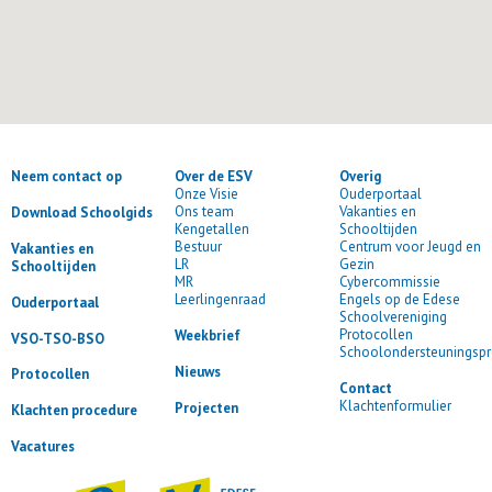
Neem contact op
Over de ESV
Overig
Onze Visie
Ouderportaal
Ons team
Vakanties en
Download Schoolgids
Kengetallen
Schooltijden
Bestuur
Centrum voor Jeugd en
Vakanties en
LR
Gezin
Schooltijden
MR
Cybercommissie
Leerlingenraad
Engels op de Edese
Ouderportaal
Schoolvereniging
Protocollen
Weekbrief
VSO-TSO-BSO
Schoolondersteuningspr
Nieuws
Protocollen
Contact
Klachtenformulier
Projecten
Klachten procedure
Vacatures