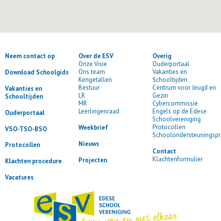
Neem contact op
Over de ESV
Overig
Onze Visie
Ouderportaal
Ons team
Vakanties en
Download Schoolgids
Kengetallen
Schooltijden
Bestuur
Centrum voor Jeugd en
Vakanties en
LR
Gezin
Schooltijden
MR
Cybercommissie
Leerlingenraad
Engels op de Edese
Ouderportaal
Schoolvereniging
Protocollen
Weekbrief
VSO-TSO-BSO
Schoolondersteuningspr
Nieuws
Protocollen
Contact
Klachtenformulier
Projecten
Klachten procedure
Vacatures