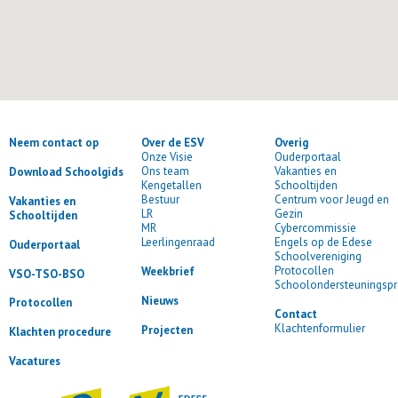
Neem contact op
Over de ESV
Overig
Onze Visie
Ouderportaal
Ons team
Vakanties en
Download Schoolgids
Kengetallen
Schooltijden
Bestuur
Centrum voor Jeugd en
Vakanties en
LR
Gezin
Schooltijden
MR
Cybercommissie
Leerlingenraad
Engels op de Edese
Ouderportaal
Schoolvereniging
Protocollen
Weekbrief
VSO-TSO-BSO
Schoolondersteuningspr
Nieuws
Protocollen
Contact
Klachtenformulier
Projecten
Klachten procedure
Vacatures